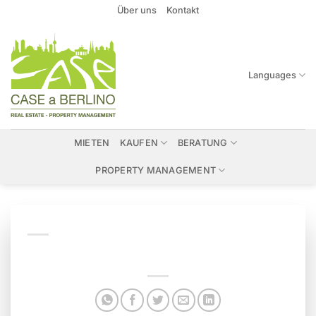
Zum
Über uns
Kontakt
Inhalt
springen
Languages
MIETEN
KAUFEN
BERATUNG
PROPERTY MANAGEMENT