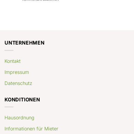
con
rendimenti
Mercato
Case
attesi
immobiliare
a
Germania:
Berlino:
dove
guida
conviene
pratica
comprare
appartamenti
oggi
UNTERNEHMEN
Kontakt
Impressum
Datenschutz
KONDITIONEN
Hausordnung
Informationen für Mieter