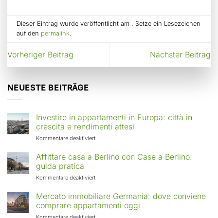
Dieser Eintrag wurde veröffentlicht am . Setze ein Lesezeichen
auf den
permalink
.
Vorheriger Beitrag
Nächster Beitrag
NEUESTE BEITRÄGE
Investire in appartamenti in Europa: città in
crescita e rendimenti attesi
für
Kommentare deaktiviert
Investire
in
Affittare casa a Berlino con Case a Berlino:
appartamenti
guida pratica
in
für
Kommentare deaktiviert
Europa:
Affittare
città
casa
Mercato immobiliare Germania: dove conviene
in
a
comprare appartamenti oggi
crescita
Berlino
e
für
Kommentare deaktiviert