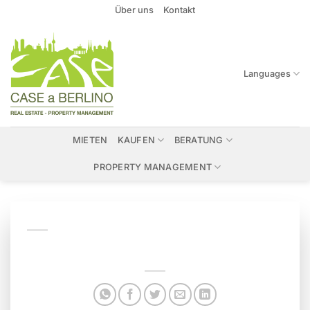
Zum
Über uns
Kontakt
Inhalt
springen
Languages
MIETEN
KAUFEN
BERATUNG
PROPERTY MANAGEMENT