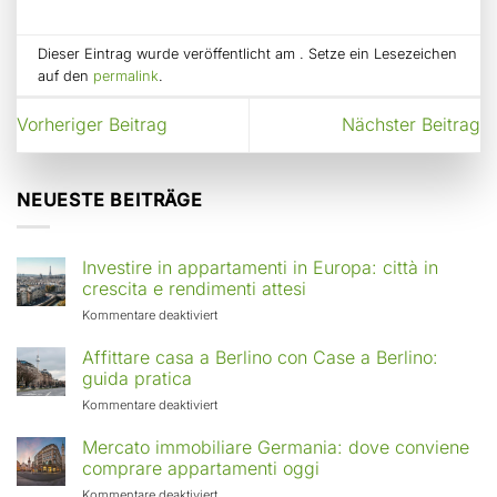
Dieser Eintrag wurde veröffentlicht am . Setze ein Lesezeichen
auf den
permalink
.
Vorheriger Beitrag
Nächster Beitrag
NEUESTE BEITRÄGE
Investire in appartamenti in Europa: città in
crescita e rendimenti attesi
für
Kommentare deaktiviert
Investire
in
Affittare casa a Berlino con Case a Berlino:
appartamenti
guida pratica
in
für
Kommentare deaktiviert
Europa:
Affittare
città
casa
Mercato immobiliare Germania: dove conviene
in
a
comprare appartamenti oggi
crescita
Berlino
e
für
Kommentare deaktiviert