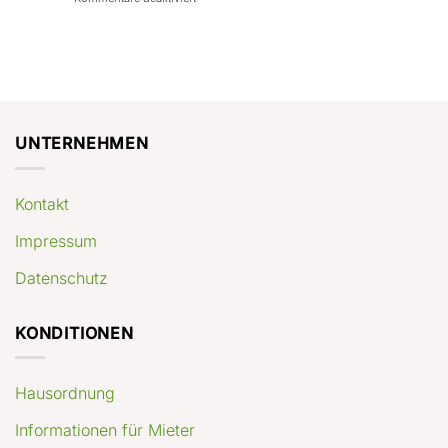
con
rendimenti
Mercato
Case
attesi
immobiliare
a
Germania:
Berlino:
dove
guida
conviene
pratica
comprare
appartamenti
oggi
UNTERNEHMEN
Kontakt
Impressum
Datenschutz
KONDITIONEN
Hausordnung
Informationen für Mieter