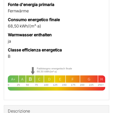
Fonte d'energia primaria
Fernwärme
Consumo energetico finale
68,50 kWh/(m²·a)
Warmwasser enthalten
ja
Classe efficienza energetica
B
Fabbisogno energetisch finale
68,50
kWh/(m²·a)
B
A+
A
C
D
E
F
G
H
0
25
50
75
100
125
150
175
200
225
250+
Descrizione