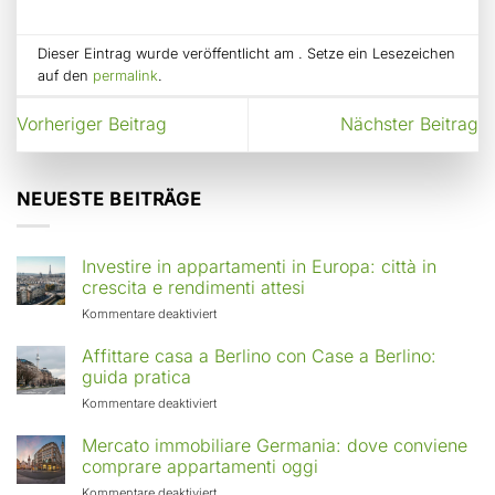
Dieser Eintrag wurde veröffentlicht am . Setze ein Lesezeichen
auf den
permalink
.
Vorheriger Beitrag
Nächster Beitrag
NEUESTE BEITRÄGE
Investire in appartamenti in Europa: città in
crescita e rendimenti attesi
für
Kommentare deaktiviert
Investire
in
Affittare casa a Berlino con Case a Berlino:
appartamenti
guida pratica
in
für
Kommentare deaktiviert
Europa:
Affittare
città
casa
Mercato immobiliare Germania: dove conviene
in
a
comprare appartamenti oggi
crescita
Berlino
e
für
Kommentare deaktiviert