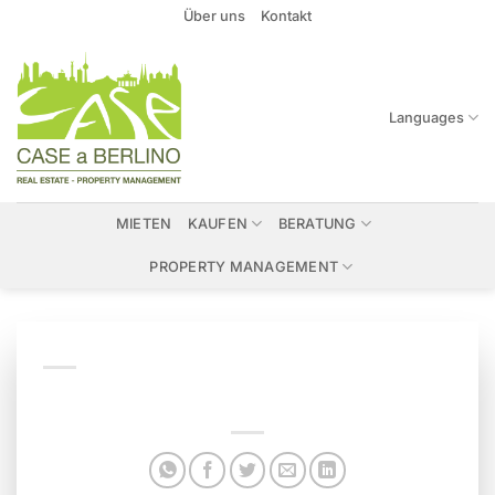
Zum
Über uns
Kontakt
Inhalt
springen
Languages
MIETEN
KAUFEN
BERATUNG
PROPERTY MANAGEMENT