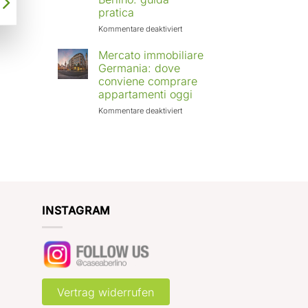
Europa:
pratica
città
in
für
Kommentare deaktiviert
crescita
Affittare
e
casa
Mercato immobiliare
rendimenti
a
Germania: dove
attesi
Berlino
conviene comprare
con
appartamenti oggi
Case
a
für
Kommentare deaktiviert
Berlino:
Mercato
guida
immobiliare
pratica
Germania:
dove
conviene
comprare
appartamenti
oggi
INSTAGRAM
Vertrag widerrufen