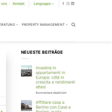
r uns
Kontakt
Languages
ERATUNG
PROPERTY MANAGEMENT
NEUESTE BEITRÄGE
Investire in
appartamenti in
Europa: città in
crescita e rendimenti
attesi
für
Kommentare deaktiviert
Investire
in
Affittare casa a
appartamenti
Berlino con Case a
in
Berlino: guida