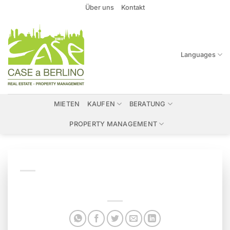
Zum
Über uns
Kontakt
Inhalt
springen
Languages
MIETEN
KAUFEN
BERATUNG
PROPERTY MANAGEMENT