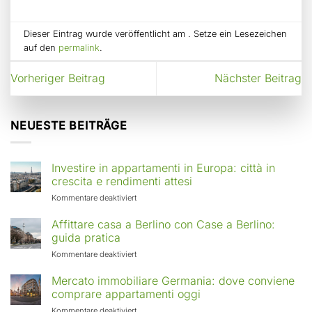
Dieser Eintrag wurde veröffentlicht am . Setze ein Lesezeichen
auf den
permalink
.
Vorheriger Beitrag
Nächster Beitrag
NEUESTE BEITRÄGE
Investire in appartamenti in Europa: città in
crescita e rendimenti attesi
für
Kommentare deaktiviert
Investire
in
Affittare casa a Berlino con Case a Berlino:
appartamenti
guida pratica
in
für
Kommentare deaktiviert
Europa:
Affittare
città
casa
Mercato immobiliare Germania: dove conviene
in
a
comprare appartamenti oggi
crescita
Berlino
e
für
Kommentare deaktiviert