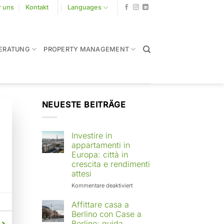
r uns
Kontakt
Languages
ERATUNG
PROPERTY MANAGEMENT
NEUESTE BEITRÄGE
Investire in
appartamenti in
Europa: città in
crescita e rendimenti
attesi
für
Kommentare deaktiviert
Investire
in
Affittare casa a
appartamenti
Berlino con Case a
in
Berlino: guida