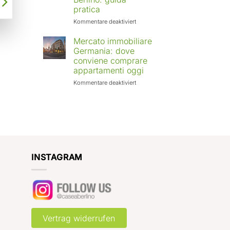
Europa:
pratica
città
in
für
Kommentare deaktiviert
crescita
Affittare
e
casa
Mercato immobiliare
rendimenti
a
Germania: dove
attesi
Berlino
conviene comprare
con
appartamenti oggi
Case
a
für
Kommentare deaktiviert
Berlino:
Mercato
guida
immobiliare
pratica
Germania:
dove
conviene
comprare
appartamenti
oggi
INSTAGRAM
Vertrag widerrufen