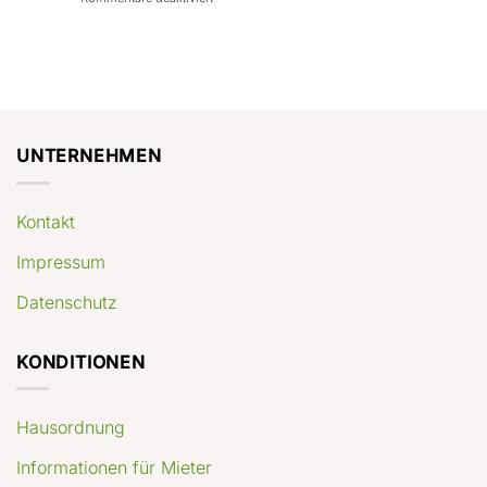
con
rendimenti
Mercato
Case
attesi
immobiliare
a
Germania:
Berlino:
dove
guida
conviene
pratica
comprare
appartamenti
oggi
UNTERNEHMEN
Kontakt
Impressum
Datenschutz
KONDITIONEN
Hausordnung
Informationen für Mieter