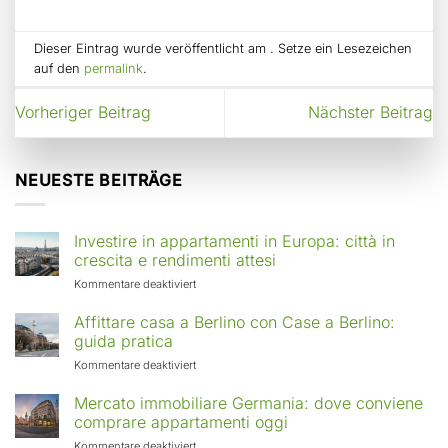
Dieser Eintrag wurde veröffentlicht am . Setze ein Lesezeichen
auf den
permalink
.
Vorheriger Beitrag
Nächster Beitrag
NEUESTE BEITRÄGE
Investire in appartamenti in Europa: città in
crescita e rendimenti attesi
für
Kommentare deaktiviert
Investire
in
Affittare casa a Berlino con Case a Berlino:
appartamenti
guida pratica
in
für
Kommentare deaktiviert
Europa:
Affittare
città
casa
Mercato immobiliare Germania: dove conviene
in
a
comprare appartamenti oggi
crescita
Berlino
e
für
Kommentare deaktiviert