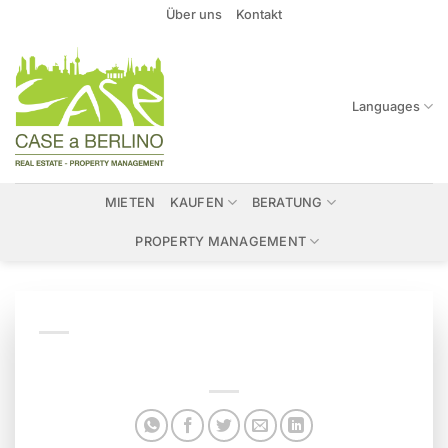
Zum
Über uns
Kontakt
Inhalt
springen
Languages
MIETEN
KAUFEN
BERATUNG
PROPERTY MANAGEMENT