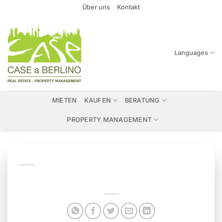
Zum
Über uns
Kontakt
Inhalt
springen
Languages
MIETEN
KAUFEN
BERATUNG
PROPERTY MANAGEMENT