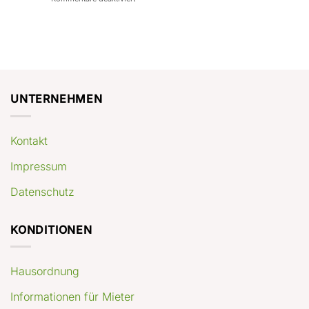
con
rendimenti
Mercato
Case
attesi
immobiliare
a
Germania:
Berlino:
dove
guida
conviene
pratica
comprare
appartamenti
oggi
UNTERNEHMEN
Kontakt
Impressum
Datenschutz
KONDITIONEN
Hausordnung
Informationen für Mieter