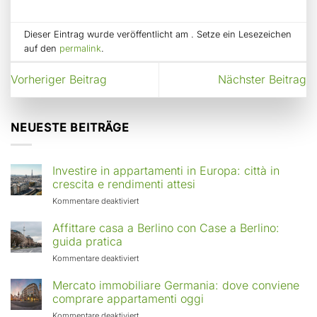
Dieser Eintrag wurde veröffentlicht am . Setze ein Lesezeichen
auf den
permalink
.
Vorheriger Beitrag
Nächster Beitrag
NEUESTE BEITRÄGE
Investire in appartamenti in Europa: città in
crescita e rendimenti attesi
für
Kommentare deaktiviert
Investire
in
Affittare casa a Berlino con Case a Berlino:
appartamenti
guida pratica
in
für
Kommentare deaktiviert
Europa:
Affittare
città
casa
Mercato immobiliare Germania: dove conviene
in
a
comprare appartamenti oggi
crescita
Berlino
e
für
Kommentare deaktiviert