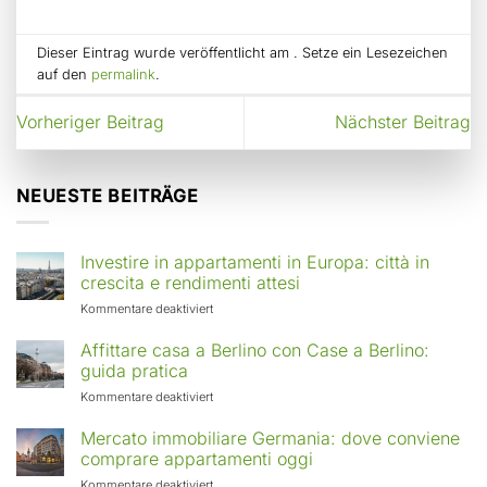
Dieser Eintrag wurde veröffentlicht am . Setze ein Lesezeichen
auf den
permalink
.
Vorheriger Beitrag
Nächster Beitrag
NEUESTE BEITRÄGE
Investire in appartamenti in Europa: città in
crescita e rendimenti attesi
für
Kommentare deaktiviert
Investire
in
Affittare casa a Berlino con Case a Berlino:
appartamenti
guida pratica
in
für
Kommentare deaktiviert
Europa:
Affittare
città
casa
Mercato immobiliare Germania: dove conviene
in
a
comprare appartamenti oggi
crescita
Berlino
e
für
Kommentare deaktiviert