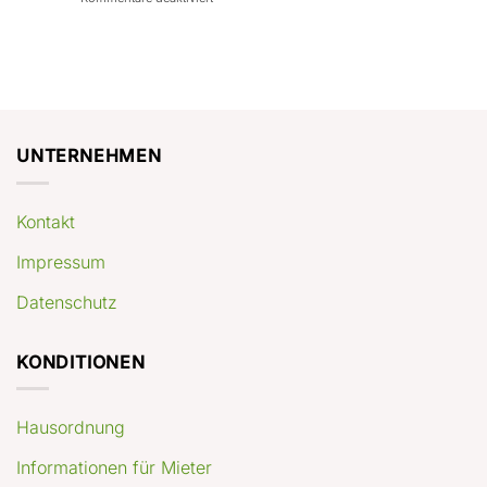
con
rendimenti
Mercato
Case
attesi
immobiliare
a
Germania:
Berlino:
dove
guida
conviene
pratica
comprare
appartamenti
oggi
UNTERNEHMEN
Kontakt
Impressum
Datenschutz
KONDITIONEN
Hausordnung
Informationen für Mieter