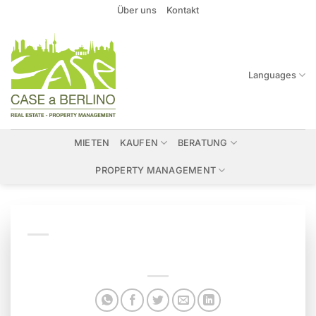
Zum
Über uns
Kontakt
Inhalt
springen
Languages
MIETEN
KAUFEN
BERATUNG
PROPERTY MANAGEMENT