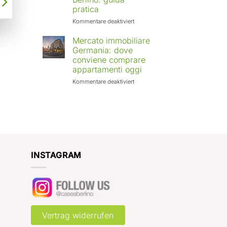
Europa:
pratica
città
in
für
Kommentare deaktiviert
crescita
Affittare
e
casa
Mercato immobiliare
rendimenti
a
Germania: dove
attesi
Berlino
conviene comprare
con
appartamenti oggi
Case
a
für
Kommentare deaktiviert
Berlino:
Mercato
guida
immobiliare
pratica
Germania:
dove
conviene
comprare
appartamenti
oggi
INSTAGRAM
Vertrag widerrufen