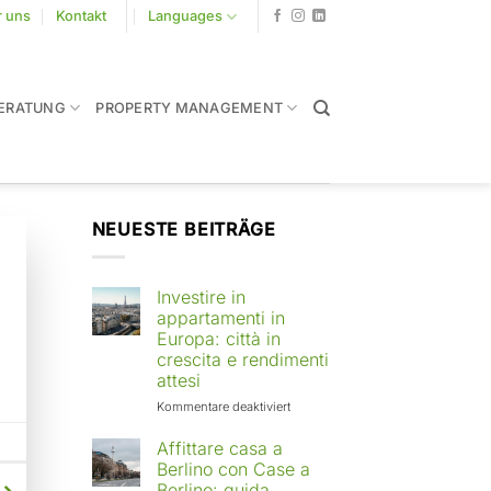
r uns
Kontakt
Languages
ERATUNG
PROPERTY MANAGEMENT
NEUESTE BEITRÄGE
Investire in
appartamenti in
Europa: città in
crescita e rendimenti
attesi
für
Kommentare deaktiviert
Investire
in
Affittare casa a
appartamenti
Berlino con Case a
in
Berlino: guida