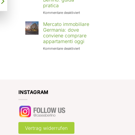
Europa:
pratica
città
in
für
Kommentare deaktiviert
crescita
Affittare
e
casa
Mercato immobiliare
rendimenti
a
Germania: dove
attesi
Berlino
conviene comprare
con
appartamenti oggi
Case
a
für
Kommentare deaktiviert
Berlino:
Mercato
guida
immobiliare
pratica
Germania:
dove
conviene
comprare
appartamenti
oggi
INSTAGRAM
Vertrag widerrufen