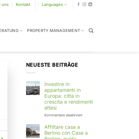
r uns
Kontakt
Languages
ERATUNG
PROPERTY MANAGEMENT
NEUESTE BEITRÄGE
Investire in
appartamenti in
Europa: città in
crescita e rendimenti
attesi
für
Kommentare deaktiviert
Investire
in
Affittare casa a
appartamenti
Berlino con Case a
in
Berlino: guida