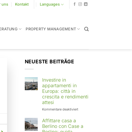
r uns
Kontakt
Languages
ERATUNG
PROPERTY MANAGEMENT
NEUESTE BEITRÄGE
Investire in
appartamenti in
Europa: città in
crescita e rendimenti
attesi
für
Kommentare deaktiviert
Investire
in
Affittare casa a
appartamenti
Berlino con Case a
in
Berlino: guida