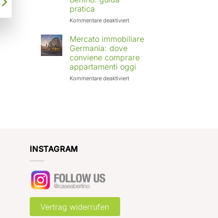
Europa:
pratica
città
in
für
Kommentare deaktiviert
crescita
Affittare
e
casa
Mercato immobiliare
rendimenti
a
Germania: dove
attesi
Berlino
conviene comprare
con
appartamenti oggi
Case
a
für
Kommentare deaktiviert
Berlino:
Mercato
guida
immobiliare
pratica
Germania:
dove
conviene
comprare
appartamenti
oggi
INSTAGRAM
Vertrag widerrufen