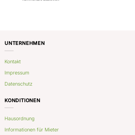
con
rendimenti
Mercato
Case
attesi
immobiliare
a
Germania:
Berlino:
dove
guida
conviene
pratica
comprare
appartamenti
oggi
UNTERNEHMEN
Kontakt
Impressum
Datenschutz
KONDITIONEN
Hausordnung
Informationen für Mieter