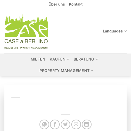
Zum
Über uns
Kontakt
Inhalt
springen
Languages
MIETEN
KAUFEN
BERATUNG
PROPERTY MANAGEMENT