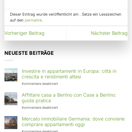
Dieser Eintrag wurde veröffentlicht am . Setze ein Lesezeichen
auf den
permalink
.
Vorheriger Beitrag
Nächster Beitrag
NEUESTE BEITRÄGE
Investire in appartamenti in Europa: città in
crescita e rendimenti attesi
für
Kommentare deaktiviert
Investire
in
Affittare casa a Berlino con Case a Berlino:
appartamenti
guida pratica
in
für
Kommentare deaktiviert
Europa:
Affittare
città
casa
Mercato immobiliare Germania: dove conviene
in
a
comprare appartamenti oggi
crescita
Berlino
e
für
Kommentare deaktiviert