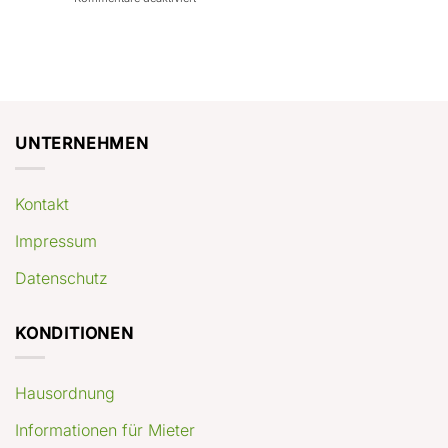
con
rendimenti
Mercato
Case
attesi
immobiliare
a
Germania:
Berlino:
dove
guida
conviene
pratica
comprare
appartamenti
oggi
UNTERNEHMEN
Kontakt
Impressum
Datenschutz
KONDITIONEN
Hausordnung
Informationen für Mieter