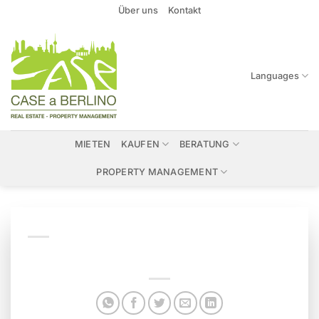
Zum
Über uns
Kontakt
Inhalt
springen
Languages
MIETEN
KAUFEN
BERATUNG
PROPERTY MANAGEMENT