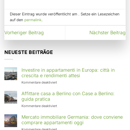
Dieser Eintrag wurde veröffentlicht am . Setze ein Lesezeichen
auf den
permalink
.
Vorheriger Beitrag
Nächster Beitrag
NEUESTE BEITRÄGE
Investire in appartamenti in Europa: città in
crescita e rendimenti attesi
für
Kommentare deaktiviert
Investire
in
Affittare casa a Berlino con Case a Berlino:
appartamenti
guida pratica
in
für
Kommentare deaktiviert
Europa:
Affittare
città
casa
Mercato immobiliare Germania: dove conviene
in
a
comprare appartamenti oggi
crescita
Berlino
e
für
Kommentare deaktiviert