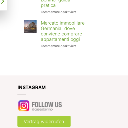
Europa:
pratica
città
in
für
Kommentare deaktiviert
crescita
Affittare
e
casa
Mercato immobiliare
rendimenti
a
Germania: dove
attesi
Berlino
conviene comprare
con
appartamenti oggi
Case
a
für
Kommentare deaktiviert
Berlino:
Mercato
guida
immobiliare
pratica
Germania:
dove
conviene
comprare
appartamenti
oggi
INSTAGRAM
Vertrag widerrufen