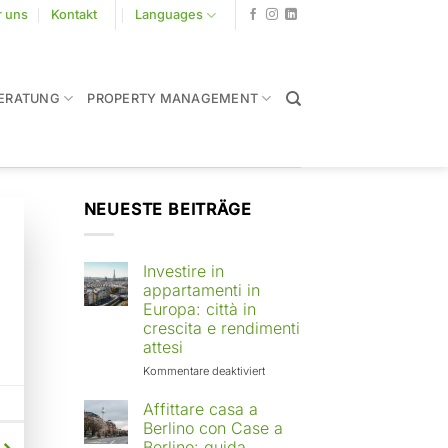
r uns
Kontakt
Languages
ERATUNG
PROPERTY MANAGEMENT
NEUESTE BEITRÄGE
Investire in
appartamenti in
Europa: città in
crescita e rendimenti
attesi
für
Kommentare deaktiviert
Investire
in
Affittare casa a
appartamenti
Berlino con Case a
in
Berlino: guida