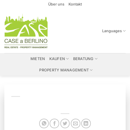
Zum
Über uns
Kontakt
Inhalt
springen
Languages
MIETEN
KAUFEN
BERATUNG
PROPERTY MANAGEMENT