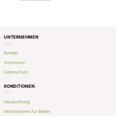
con
rendimenti
Mercato
Case
attesi
immobiliare
a
Germania:
Berlino:
dove
guida
conviene
pratica
comprare
appartamenti
oggi
UNTERNEHMEN
Kontakt
Impressum
Datenschutz
KONDITIONEN
Hausordnung
Informationen für Mieter