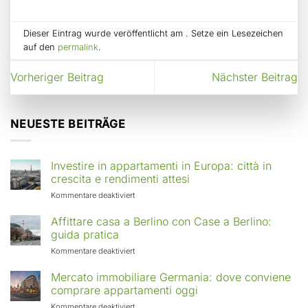
Dieser Eintrag wurde veröffentlicht am . Setze ein Lesezeichen
auf den
permalink
.
Vorheriger Beitrag
Nächster Beitrag
NEUESTE BEITRÄGE
Investire in appartamenti in Europa: città in
crescita e rendimenti attesi
für
Kommentare deaktiviert
Investire
in
Affittare casa a Berlino con Case a Berlino:
appartamenti
guida pratica
in
für
Kommentare deaktiviert
Europa:
Affittare
città
casa
Mercato immobiliare Germania: dove conviene
in
a
comprare appartamenti oggi
crescita
Berlino
e
für
Kommentare deaktiviert