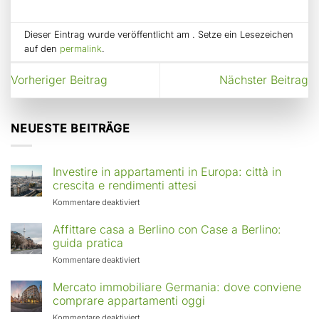
Dieser Eintrag wurde veröffentlicht am . Setze ein Lesezeichen
auf den
permalink
.
Vorheriger Beitrag
Nächster Beitrag
NEUESTE BEITRÄGE
Investire in appartamenti in Europa: città in
crescita e rendimenti attesi
für
Kommentare deaktiviert
Investire
in
Affittare casa a Berlino con Case a Berlino:
appartamenti
guida pratica
in
für
Kommentare deaktiviert
Europa:
Affittare
città
casa
Mercato immobiliare Germania: dove conviene
in
a
comprare appartamenti oggi
crescita
Berlino
e
für
Kommentare deaktiviert