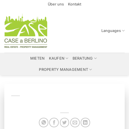
Zum
Über uns
Kontakt
Inhalt
springen
Languages
MIETEN
KAUFEN
BERATUNG
PROPERTY MANAGEMENT