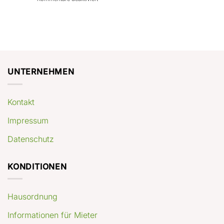
con
rendimenti
Mercato
Case
attesi
immobiliare
a
Germania:
Berlino:
dove
guida
conviene
pratica
comprare
appartamenti
oggi
UNTERNEHMEN
Kontakt
Impressum
Datenschutz
KONDITIONEN
Hausordnung
Informationen für Mieter