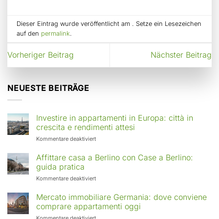
Dieser Eintrag wurde veröffentlicht am . Setze ein Lesezeichen
auf den
permalink
.
Vorheriger Beitrag
Nächster Beitrag
NEUESTE BEITRÄGE
Investire in appartamenti in Europa: città in
crescita e rendimenti attesi
für
Kommentare deaktiviert
Investire
in
Affittare casa a Berlino con Case a Berlino:
appartamenti
guida pratica
in
für
Kommentare deaktiviert
Europa:
Affittare
città
casa
Mercato immobiliare Germania: dove conviene
in
a
comprare appartamenti oggi
crescita
Berlino
e
für
Kommentare deaktiviert