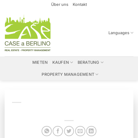
Zum
Über uns
Kontakt
Inhalt
springen
Languages
MIETEN
KAUFEN
BERATUNG
PROPERTY MANAGEMENT