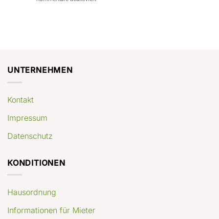
con
rendimenti
Mercato
Case
attesi
immobiliare
a
Germania:
Berlino:
dove
guida
conviene
pratica
comprare
appartamenti
oggi
UNTERNEHMEN
Kontakt
Impressum
Datenschutz
KONDITIONEN
Hausordnung
Informationen für Mieter