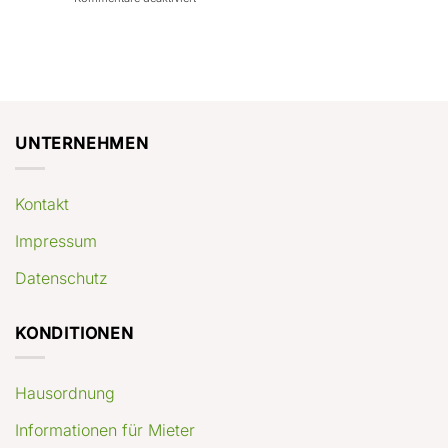
con
rendimenti
Mercato
Case
attesi
immobiliare
a
Germania:
Berlino:
dove
guida
conviene
pratica
comprare
appartamenti
oggi
UNTERNEHMEN
Kontakt
Impressum
Datenschutz
KONDITIONEN
Hausordnung
Informationen für Mieter