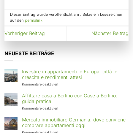
Dieser Eintrag wurde veröffentlicht am . Setze ein Lesezeichen
auf den
permalink
.
Vorheriger Beitrag
Nächster Beitrag
NEUESTE BEITRÄGE
Investire in appartamenti in Europa: città in
crescita e rendimenti attesi
für
Kommentare deaktiviert
Investire
in
Affittare casa a Berlino con Case a Berlino:
appartamenti
guida pratica
in
für
Kommentare deaktiviert
Europa:
Affittare
città
casa
Mercato immobiliare Germania: dove conviene
in
a
comprare appartamenti oggi
crescita
Berlino
e
für
Kommentare deaktiviert