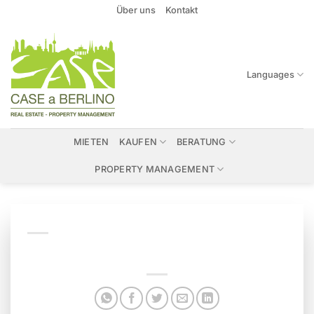
Zum
Über uns
Kontakt
Inhalt
springen
Languages
MIETEN
KAUFEN
BERATUNG
PROPERTY MANAGEMENT