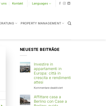
r uns
Kontakt
Languages
ERATUNG
PROPERTY MANAGEMENT
NEUESTE BEITRÄGE
Investire in
appartamenti in
Europa: città in
crescita e rendimenti
attesi
für
Kommentare deaktiviert
Investire
in
Affittare casa a
appartamenti
Berlino con Case a
in
Berlino: guida