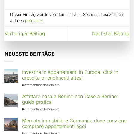
Dieser Eintrag wurde veröffentlicht am . Setze ein Lesezeichen
auf den
permalink
.
Vorheriger Beitrag
Nächster Beitrag
NEUESTE BEITRÄGE
Investire in appartamenti in Europa: città in
crescita e rendimenti attesi
für
Kommentare deaktiviert
Investire
in
Affittare casa a Berlino con Case a Berlino:
appartamenti
guida pratica
in
für
Kommentare deaktiviert
Europa:
Affittare
città
casa
Mercato immobiliare Germania: dove conviene
in
a
comprare appartamenti oggi
crescita
Berlino
e
für
Kommentare deaktiviert