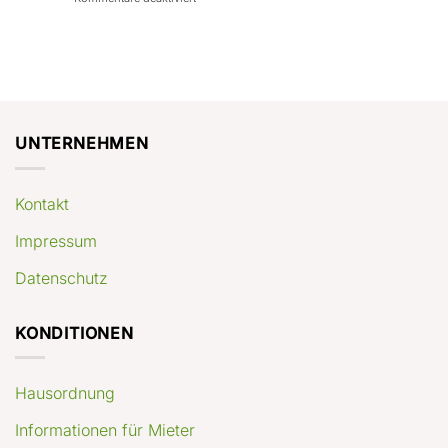
con
rendimenti
Mercato
Case
attesi
immobiliare
a
Germania:
Berlino:
dove
guida
conviene
pratica
comprare
appartamenti
oggi
UNTERNEHMEN
Kontakt
Impressum
Datenschutz
KONDITIONEN
Hausordnung
Informationen für Mieter