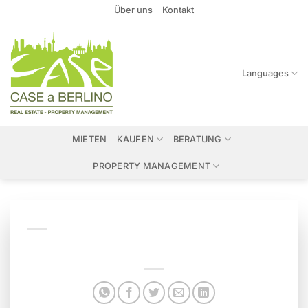
Zum
Über uns
Kontakt
Inhalt
springen
Languages
MIETEN
KAUFEN
BERATUNG
PROPERTY MANAGEMENT