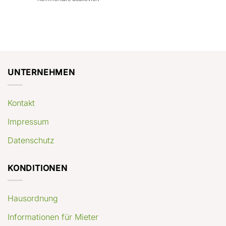
con
rendimenti
Mercato
Case
attesi
immobiliare
a
Germania:
Berlino:
dove
guida
conviene
pratica
comprare
appartamenti
oggi
UNTERNEHMEN
Kontakt
Impressum
Datenschutz
KONDITIONEN
Hausordnung
Informationen für Mieter