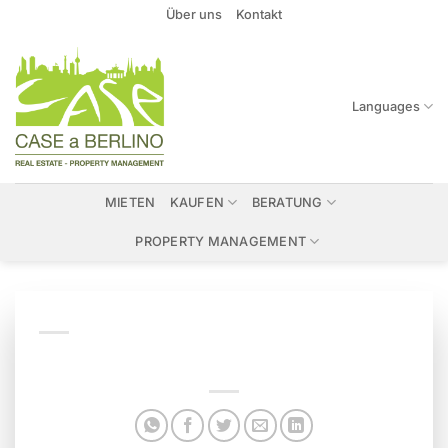
Zum
Über uns
Kontakt
Inhalt
springen
Languages
MIETEN
KAUFEN
BERATUNG
PROPERTY MANAGEMENT