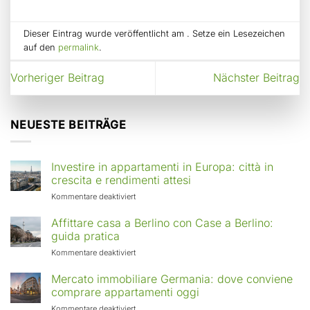
Dieser Eintrag wurde veröffentlicht am . Setze ein Lesezeichen
auf den
permalink
.
Vorheriger Beitrag
Nächster Beitrag
NEUESTE BEITRÄGE
Investire in appartamenti in Europa: città in
crescita e rendimenti attesi
für
Kommentare deaktiviert
Investire
in
Affittare casa a Berlino con Case a Berlino:
appartamenti
guida pratica
in
für
Kommentare deaktiviert
Europa:
Affittare
città
casa
Mercato immobiliare Germania: dove conviene
in
a
comprare appartamenti oggi
crescita
Berlino
e
für
Kommentare deaktiviert