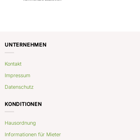
con
rendimenti
Mercato
Case
attesi
immobiliare
a
Germania:
Berlino:
dove
guida
conviene
pratica
comprare
appartamenti
oggi
UNTERNEHMEN
Kontakt
Impressum
Datenschutz
KONDITIONEN
Hausordnung
Informationen für Mieter