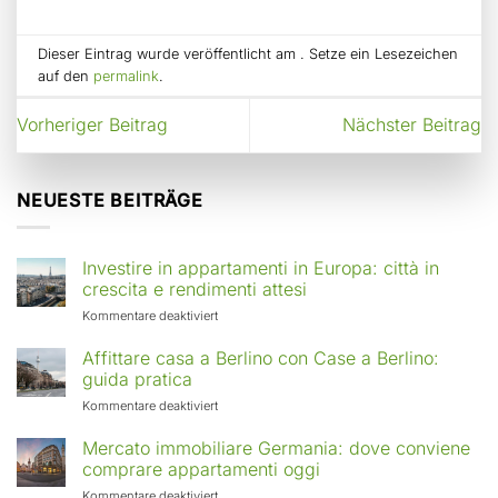
Dieser Eintrag wurde veröffentlicht am . Setze ein Lesezeichen
auf den
permalink
.
Vorheriger Beitrag
Nächster Beitrag
NEUESTE BEITRÄGE
Investire in appartamenti in Europa: città in
crescita e rendimenti attesi
für
Kommentare deaktiviert
Investire
in
Affittare casa a Berlino con Case a Berlino:
appartamenti
guida pratica
in
für
Kommentare deaktiviert
Europa:
Affittare
città
casa
Mercato immobiliare Germania: dove conviene
in
a
comprare appartamenti oggi
crescita
Berlino
e
für
Kommentare deaktiviert