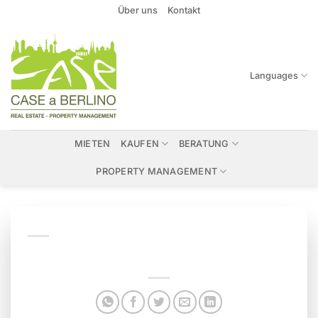
Zum
Über uns
Kontakt
Inhalt
springen
Languages
MIETEN
KAUFEN
BERATUNG
PROPERTY MANAGEMENT