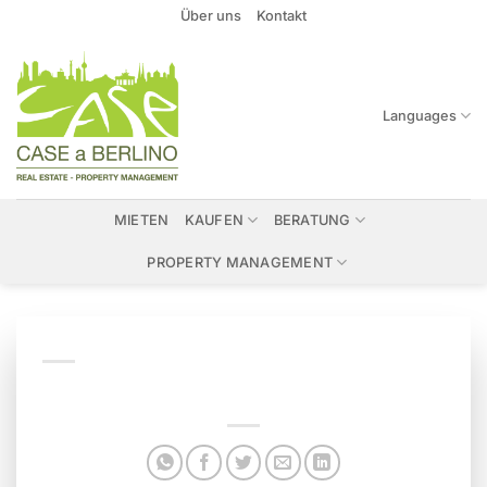
Zum
Über uns
Kontakt
Inhalt
springen
Languages
MIETEN
KAUFEN
BERATUNG
PROPERTY MANAGEMENT