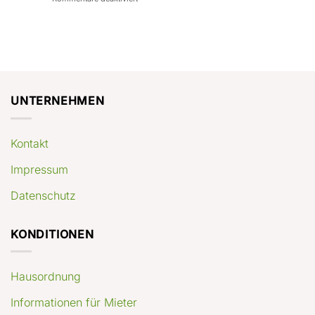
con
rendimenti
Mercato
Case
attesi
immobiliare
a
Germania:
Berlino:
dove
guida
conviene
pratica
comprare
appartamenti
oggi
UNTERNEHMEN
Kontakt
Impressum
Datenschutz
KONDITIONEN
Hausordnung
Informationen für Mieter