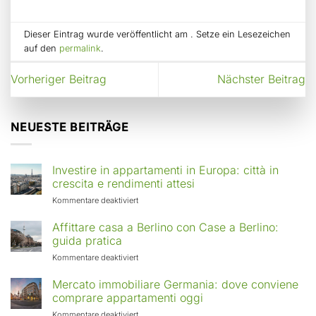
Dieser Eintrag wurde veröffentlicht am . Setze ein Lesezeichen
auf den
permalink
.
Vorheriger Beitrag
Nächster Beitrag
NEUESTE BEITRÄGE
Investire in appartamenti in Europa: città in
crescita e rendimenti attesi
für
Kommentare deaktiviert
Investire
in
Affittare casa a Berlino con Case a Berlino:
appartamenti
guida pratica
in
für
Kommentare deaktiviert
Europa:
Affittare
città
casa
Mercato immobiliare Germania: dove conviene
in
a
comprare appartamenti oggi
crescita
Berlino
e
für
Kommentare deaktiviert