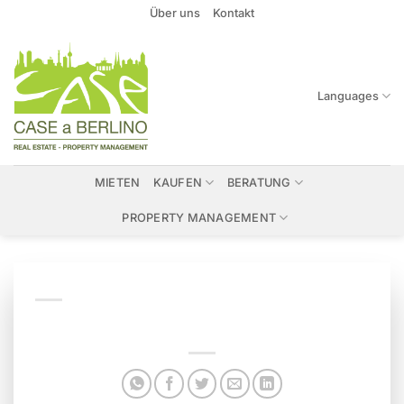
Zum
Über uns
Kontakt
Inhalt
springen
Languages
MIETEN
KAUFEN
BERATUNG
PROPERTY MANAGEMENT