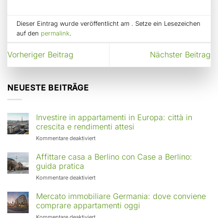
Dieser Eintrag wurde veröffentlicht am . Setze ein Lesezeichen
auf den
permalink
.
Vorheriger Beitrag
Nächster Beitrag
NEUESTE BEITRÄGE
Investire in appartamenti in Europa: città in
crescita e rendimenti attesi
für
Kommentare deaktiviert
Investire
in
Affittare casa a Berlino con Case a Berlino:
appartamenti
guida pratica
in
für
Kommentare deaktiviert
Europa:
Affittare
città
casa
Mercato immobiliare Germania: dove conviene
in
a
comprare appartamenti oggi
crescita
Berlino
e
für
Kommentare deaktiviert