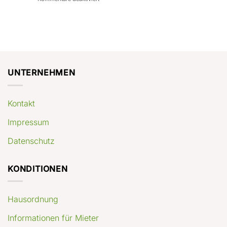
con
rendimenti
Mercato
Case
attesi
immobiliare
a
Germania:
Berlino:
dove
guida
conviene
pratica
comprare
appartamenti
oggi
UNTERNEHMEN
Kontakt
Impressum
Datenschutz
KONDITIONEN
Hausordnung
Informationen für Mieter