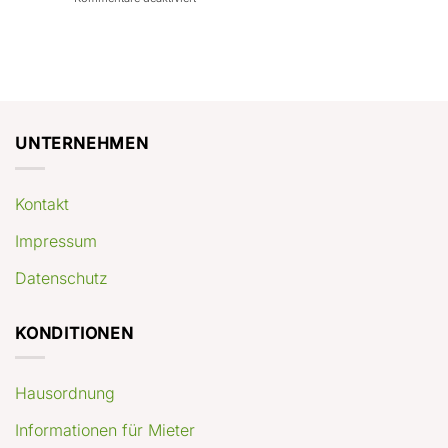
con
rendimenti
Mercato
Case
attesi
immobiliare
a
Germania:
Berlino:
dove
guida
conviene
pratica
comprare
appartamenti
oggi
UNTERNEHMEN
Kontakt
Impressum
Datenschutz
KONDITIONEN
Hausordnung
Informationen für Mieter