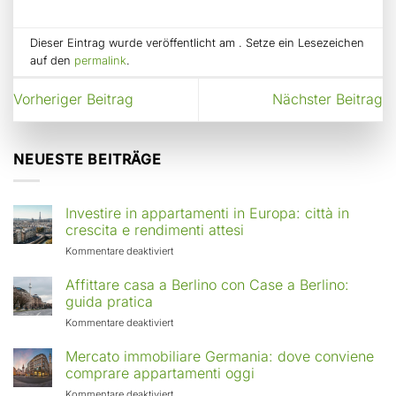
Dieser Eintrag wurde veröffentlicht am . Setze ein Lesezeichen
auf den
permalink
.
Vorheriger Beitrag
Nächster Beitrag
NEUESTE BEITRÄGE
Investire in appartamenti in Europa: città in
crescita e rendimenti attesi
für
Kommentare deaktiviert
Investire
in
Affittare casa a Berlino con Case a Berlino:
appartamenti
guida pratica
in
für
Kommentare deaktiviert
Europa:
Affittare
città
casa
Mercato immobiliare Germania: dove conviene
in
a
comprare appartamenti oggi
crescita
Berlino
e
für
Kommentare deaktiviert