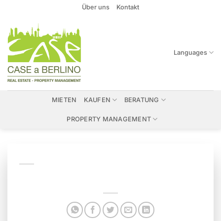
Zum
Über uns
Kontakt
Inhalt
springen
Languages
MIETEN
KAUFEN
BERATUNG
PROPERTY MANAGEMENT