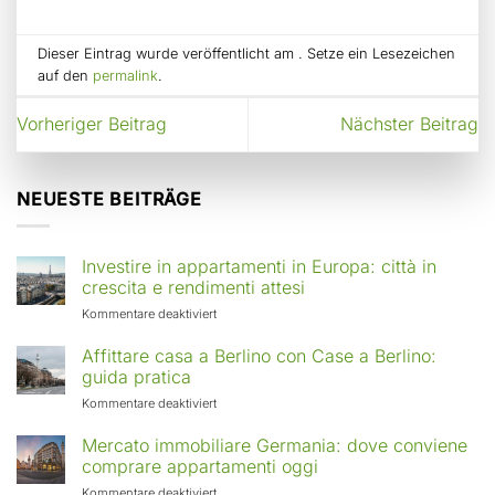
Dieser Eintrag wurde veröffentlicht am . Setze ein Lesezeichen
auf den
permalink
.
Vorheriger Beitrag
Nächster Beitrag
NEUESTE BEITRÄGE
Investire in appartamenti in Europa: città in
crescita e rendimenti attesi
für
Kommentare deaktiviert
Investire
in
Affittare casa a Berlino con Case a Berlino:
appartamenti
guida pratica
in
für
Kommentare deaktiviert
Europa:
Affittare
città
casa
Mercato immobiliare Germania: dove conviene
in
a
comprare appartamenti oggi
crescita
Berlino
e
für
Kommentare deaktiviert