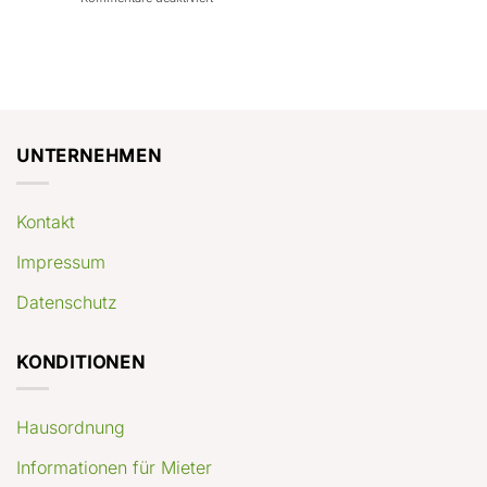
con
rendimenti
Mercato
Case
attesi
immobiliare
a
Germania:
Berlino:
dove
guida
conviene
pratica
comprare
appartamenti
oggi
UNTERNEHMEN
Kontakt
Impressum
Datenschutz
KONDITIONEN
Hausordnung
Informationen für Mieter