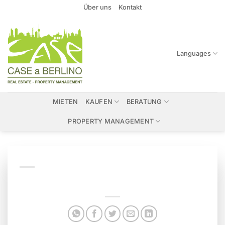
Zum
Über uns
Kontakt
Inhalt
springen
Languages
MIETEN
KAUFEN
BERATUNG
PROPERTY MANAGEMENT