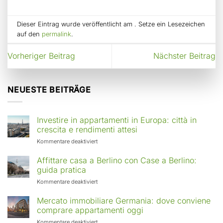
Dieser Eintrag wurde veröffentlicht am . Setze ein Lesezeichen
auf den
permalink
.
Vorheriger Beitrag
Nächster Beitrag
NEUESTE BEITRÄGE
Investire in appartamenti in Europa: città in
crescita e rendimenti attesi
für
Kommentare deaktiviert
Investire
in
Affittare casa a Berlino con Case a Berlino:
appartamenti
guida pratica
in
für
Kommentare deaktiviert
Europa:
Affittare
città
casa
Mercato immobiliare Germania: dove conviene
in
a
comprare appartamenti oggi
crescita
Berlino
e
für
Kommentare deaktiviert