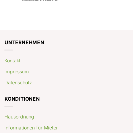
con
rendimenti
Mercato
Case
attesi
immobiliare
a
Germania:
Berlino:
dove
guida
conviene
pratica
comprare
appartamenti
oggi
UNTERNEHMEN
Kontakt
Impressum
Datenschutz
KONDITIONEN
Hausordnung
Informationen für Mieter