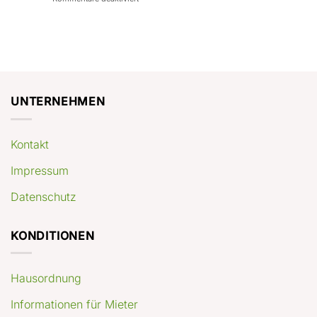
con
rendimenti
Mercato
Case
attesi
immobiliare
a
Germania:
Berlino:
dove
guida
conviene
pratica
comprare
appartamenti
oggi
UNTERNEHMEN
Kontakt
Impressum
Datenschutz
KONDITIONEN
Hausordnung
Informationen für Mieter