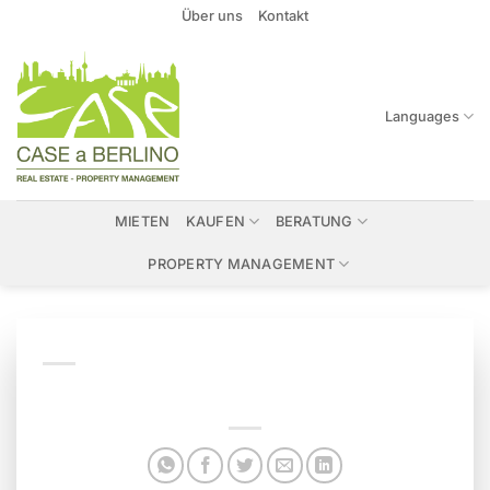
Zum
Über uns
Kontakt
Inhalt
springen
Languages
MIETEN
KAUFEN
BERATUNG
PROPERTY MANAGEMENT