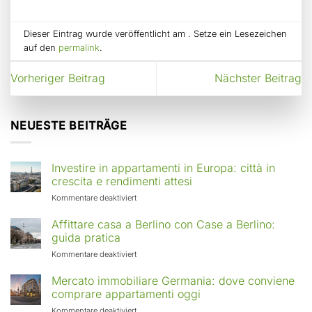
Dieser Eintrag wurde veröffentlicht am . Setze ein Lesezeichen
auf den
permalink
.
Vorheriger Beitrag
Nächster Beitrag
NEUESTE BEITRÄGE
Investire in appartamenti in Europa: città in
crescita e rendimenti attesi
für
Kommentare deaktiviert
Investire
in
Affittare casa a Berlino con Case a Berlino:
appartamenti
guida pratica
in
für
Kommentare deaktiviert
Europa:
Affittare
città
casa
Mercato immobiliare Germania: dove conviene
in
a
comprare appartamenti oggi
crescita
Berlino
e
für
Kommentare deaktiviert