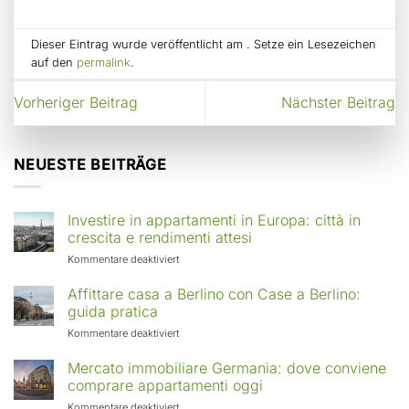
Dieser Eintrag wurde veröffentlicht am . Setze ein Lesezeichen
auf den
permalink
.
Vorheriger Beitrag
Nächster Beitrag
NEUESTE BEITRÄGE
Investire in appartamenti in Europa: città in
crescita e rendimenti attesi
für
Kommentare deaktiviert
Investire
in
Affittare casa a Berlino con Case a Berlino:
appartamenti
guida pratica
in
für
Kommentare deaktiviert
Europa:
Affittare
città
casa
Mercato immobiliare Germania: dove conviene
in
a
comprare appartamenti oggi
crescita
Berlino
e
für
Kommentare deaktiviert