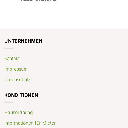
con
rendimenti
Mercato
Case
attesi
immobiliare
a
Germania:
Berlino:
dove
guida
conviene
pratica
comprare
appartamenti
oggi
UNTERNEHMEN
Kontakt
Impressum
Datenschutz
KONDITIONEN
Hausordnung
Informationen für Mieter