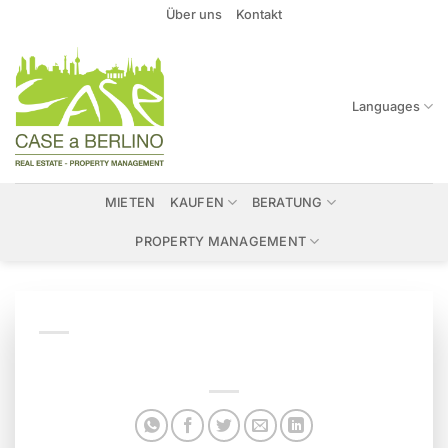
Zum
Über uns
Kontakt
Inhalt
springen
Languages
MIETEN
KAUFEN
BERATUNG
PROPERTY MANAGEMENT