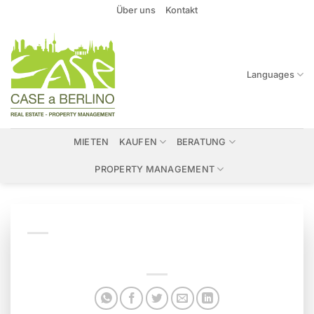
Zum
Über uns
Kontakt
Inhalt
springen
Languages
MIETEN
KAUFEN
BERATUNG
PROPERTY MANAGEMENT