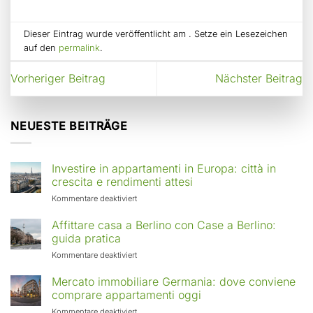
Dieser Eintrag wurde veröffentlicht am . Setze ein Lesezeichen
auf den
permalink
.
Vorheriger Beitrag
Nächster Beitrag
NEUESTE BEITRÄGE
Investire in appartamenti in Europa: città in
crescita e rendimenti attesi
für
Kommentare deaktiviert
Investire
in
Affittare casa a Berlino con Case a Berlino:
appartamenti
guida pratica
in
für
Kommentare deaktiviert
Europa:
Affittare
città
casa
Mercato immobiliare Germania: dove conviene
in
a
comprare appartamenti oggi
crescita
Berlino
e
für
Kommentare deaktiviert