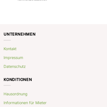
con
rendimenti
Mercato
Case
attesi
immobiliare
a
Germania:
Berlino:
dove
guida
conviene
pratica
comprare
appartamenti
oggi
UNTERNEHMEN
Kontakt
Impressum
Datenschutz
KONDITIONEN
Hausordnung
Informationen für Mieter