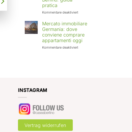
Europa:
pratica
città
in
für
Kommentare deaktiviert
crescita
Affittare
e
casa
Mercato immobiliare
rendimenti
a
Germania: dove
attesi
Berlino
conviene comprare
con
appartamenti oggi
Case
a
für
Kommentare deaktiviert
Berlino:
Mercato
guida
immobiliare
pratica
Germania:
dove
conviene
comprare
appartamenti
oggi
INSTAGRAM
Vertrag widerrufen