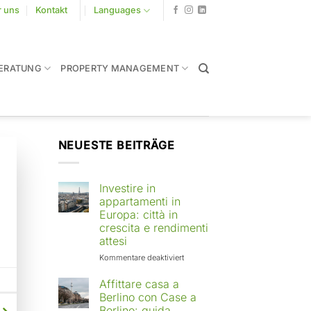
r uns
Kontakt
Languages
ERATUNG
PROPERTY MANAGEMENT
NEUESTE BEITRÄGE
Investire in
appartamenti in
Europa: città in
crescita e rendimenti
attesi
für
Kommentare deaktiviert
Investire
in
Affittare casa a
appartamenti
Berlino con Case a
in
Berlino: guida