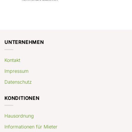
con
rendimenti
Mercato
Case
attesi
immobiliare
a
Germania:
Berlino:
dove
guida
conviene
pratica
comprare
appartamenti
oggi
UNTERNEHMEN
Kontakt
Impressum
Datenschutz
KONDITIONEN
Hausordnung
Informationen für Mieter