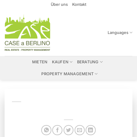
Zum
Über uns
Kontakt
Inhalt
springen
Languages
MIETEN
KAUFEN
BERATUNG
PROPERTY MANAGEMENT