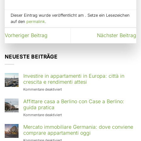
Dieser Eintrag wurde veröffentlicht am . Setze ein Lesezeichen
auf den
permalink
.
Vorheriger Beitrag
Nächster Beitrag
NEUESTE BEITRÄGE
Investire in appartamenti in Europa: città in
crescita e rendimenti attesi
für
Kommentare deaktiviert
Investire
in
Affittare casa a Berlino con Case a Berlino:
appartamenti
guida pratica
in
für
Kommentare deaktiviert
Europa:
Affittare
città
casa
Mercato immobiliare Germania: dove conviene
in
a
comprare appartamenti oggi
crescita
Berlino
e
für
Kommentare deaktiviert