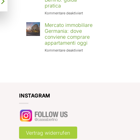
Europa:
pratica
città
in
für
Kommentare deaktiviert
crescita
Affittare
e
casa
Mercato immobiliare
rendimenti
a
Germania: dove
attesi
Berlino
conviene comprare
con
appartamenti oggi
Case
a
für
Kommentare deaktiviert
Berlino:
Mercato
guida
immobiliare
pratica
Germania:
dove
conviene
comprare
appartamenti
oggi
INSTAGRAM
Vertrag widerrufen