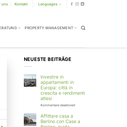
r uns
Kontakt
Languages
ERATUNG
PROPERTY MANAGEMENT
NEUESTE BEITRÄGE
Investire in
appartamenti in
Europa: città in
crescita e rendimenti
attesi
für
Kommentare deaktiviert
Investire
in
Affittare casa a
appartamenti
Berlino con Case a
in
Berlino: guida