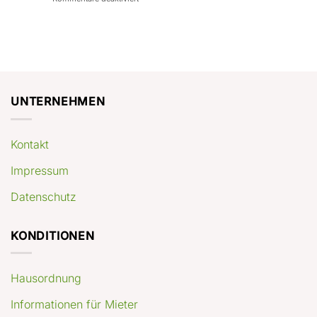
con
rendimenti
Mercato
Case
attesi
immobiliare
a
Germania:
Berlino:
dove
guida
conviene
pratica
comprare
appartamenti
oggi
UNTERNEHMEN
Kontakt
Impressum
Datenschutz
KONDITIONEN
Hausordnung
Informationen für Mieter