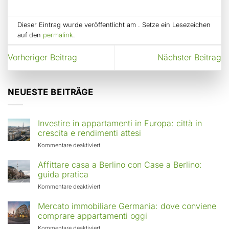
Dieser Eintrag wurde veröffentlicht am . Setze ein Lesezeichen
auf den
permalink
.
Vorheriger Beitrag
Nächster Beitrag
NEUESTE BEITRÄGE
Investire in appartamenti in Europa: città in
crescita e rendimenti attesi
für
Kommentare deaktiviert
Investire
in
Affittare casa a Berlino con Case a Berlino:
appartamenti
guida pratica
in
für
Kommentare deaktiviert
Europa:
Affittare
città
casa
Mercato immobiliare Germania: dove conviene
in
a
comprare appartamenti oggi
crescita
Berlino
e
für
Kommentare deaktiviert