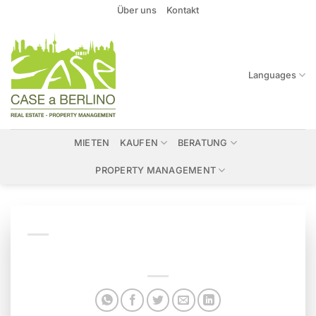
Zum
Über uns
Kontakt
Inhalt
springen
Languages
MIETEN
KAUFEN
BERATUNG
PROPERTY MANAGEMENT