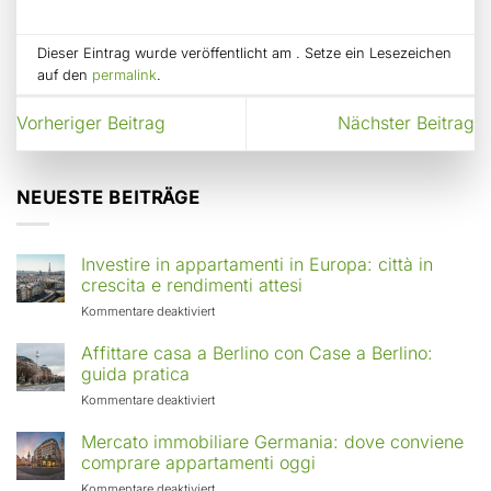
Dieser Eintrag wurde veröffentlicht am . Setze ein Lesezeichen
auf den
permalink
.
Vorheriger Beitrag
Nächster Beitrag
NEUESTE BEITRÄGE
Investire in appartamenti in Europa: città in
crescita e rendimenti attesi
für
Kommentare deaktiviert
Investire
in
Affittare casa a Berlino con Case a Berlino:
appartamenti
guida pratica
in
für
Kommentare deaktiviert
Europa:
Affittare
città
casa
Mercato immobiliare Germania: dove conviene
in
a
comprare appartamenti oggi
crescita
Berlino
e
für
Kommentare deaktiviert