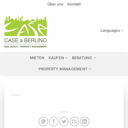
Zum
Über uns
Kontakt
Inhalt
springen
Languages
MIETEN
KAUFEN
BERATUNG
PROPERTY MANAGEMENT