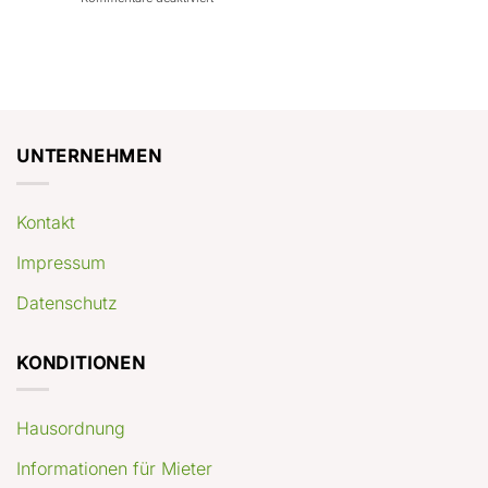
con
rendimenti
Mercato
Case
attesi
immobiliare
a
Germania:
Berlino:
dove
guida
conviene
pratica
comprare
appartamenti
oggi
UNTERNEHMEN
Kontakt
Impressum
Datenschutz
KONDITIONEN
Hausordnung
Informationen für Mieter