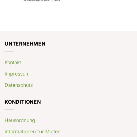
con
rendimenti
Mercato
Case
attesi
immobiliare
a
Germania:
Berlino:
dove
guida
conviene
pratica
comprare
appartamenti
oggi
UNTERNEHMEN
Kontakt
Impressum
Datenschutz
KONDITIONEN
Hausordnung
Informationen für Mieter