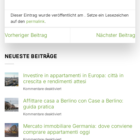
Dieser Eintrag wurde veröffentlicht am . Setze ein Lesezeichen
auf den
permalink
.
Vorheriger Beitrag
Nächster Beitrag
NEUESTE BEITRÄGE
Investire in appartamenti in Europa: città in
crescita e rendimenti attesi
für
Kommentare deaktiviert
Investire
in
Affittare casa a Berlino con Case a Berlino:
appartamenti
guida pratica
in
für
Kommentare deaktiviert
Europa:
Affittare
città
casa
Mercato immobiliare Germania: dove conviene
in
a
comprare appartamenti oggi
crescita
Berlino
e
für
Kommentare deaktiviert