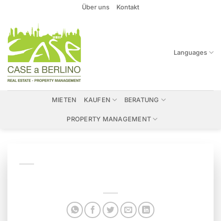
Zum
Über uns
Kontakt
Inhalt
springen
Languages
MIETEN
KAUFEN
BERATUNG
PROPERTY MANAGEMENT