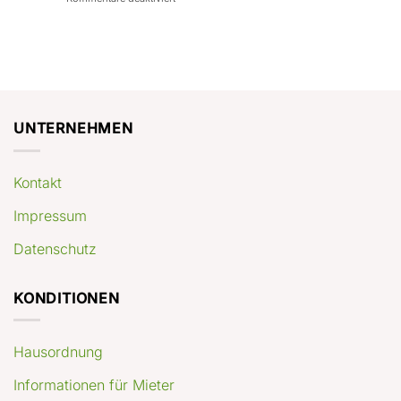
con
rendimenti
Mercato
Case
attesi
immobiliare
a
Germania:
Berlino:
dove
guida
conviene
pratica
comprare
appartamenti
oggi
UNTERNEHMEN
Kontakt
Impressum
Datenschutz
KONDITIONEN
Hausordnung
Informationen für Mieter