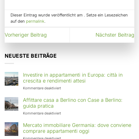
Dieser Eintrag wurde veröffentlicht am . Setze ein Lesezeichen
auf den
permalink
.
Vorheriger Beitrag
Nächster Beitrag
NEUESTE BEITRÄGE
Investire in appartamenti in Europa: città in
crescita e rendimenti attesi
für
Kommentare deaktiviert
Investire
in
Affittare casa a Berlino con Case a Berlino:
appartamenti
guida pratica
in
für
Kommentare deaktiviert
Europa:
Affittare
città
casa
Mercato immobiliare Germania: dove conviene
in
a
comprare appartamenti oggi
crescita
Berlino
e
für
Kommentare deaktiviert