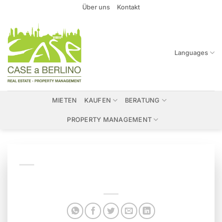
Zum
Über uns
Kontakt
Inhalt
springen
Languages
MIETEN
KAUFEN
BERATUNG
PROPERTY MANAGEMENT