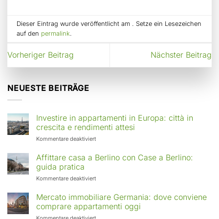
Dieser Eintrag wurde veröffentlicht am . Setze ein Lesezeichen
auf den
permalink
.
Vorheriger Beitrag
Nächster Beitrag
NEUESTE BEITRÄGE
Investire in appartamenti in Europa: città in
crescita e rendimenti attesi
für
Kommentare deaktiviert
Investire
in
Affittare casa a Berlino con Case a Berlino:
appartamenti
guida pratica
in
für
Kommentare deaktiviert
Europa:
Affittare
città
casa
Mercato immobiliare Germania: dove conviene
in
a
comprare appartamenti oggi
crescita
Berlino
e
für
Kommentare deaktiviert