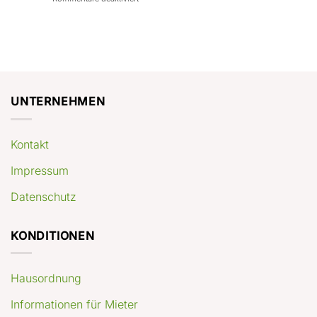
con
rendimenti
Mercato
Case
attesi
immobiliare
a
Germania:
Berlino:
dove
guida
conviene
pratica
comprare
appartamenti
oggi
UNTERNEHMEN
Kontakt
Impressum
Datenschutz
KONDITIONEN
Hausordnung
Informationen für Mieter