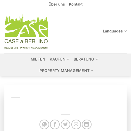
Zum
Über uns
Kontakt
Inhalt
springen
Languages
MIETEN
KAUFEN
BERATUNG
PROPERTY MANAGEMENT