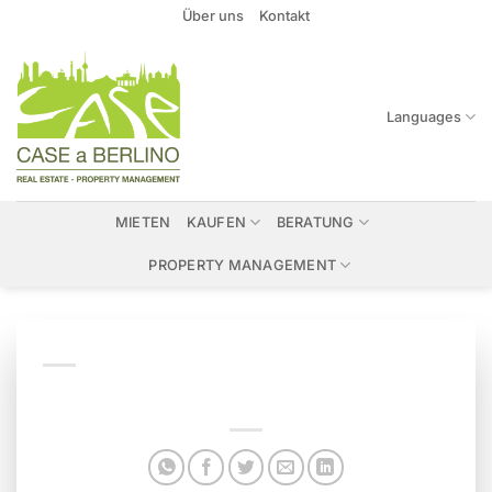
Zum
Über uns
Kontakt
Inhalt
springen
Languages
MIETEN
KAUFEN
BERATUNG
PROPERTY MANAGEMENT