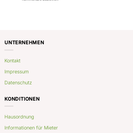
con
rendimenti
Mercato
Case
attesi
immobiliare
a
Germania:
Berlino:
dove
guida
conviene
pratica
comprare
appartamenti
oggi
UNTERNEHMEN
Kontakt
Impressum
Datenschutz
KONDITIONEN
Hausordnung
Informationen für Mieter