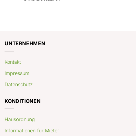
con
rendimenti
Mercato
Case
attesi
immobiliare
a
Germania:
Berlino:
dove
guida
conviene
pratica
comprare
appartamenti
oggi
UNTERNEHMEN
Kontakt
Impressum
Datenschutz
KONDITIONEN
Hausordnung
Informationen für Mieter