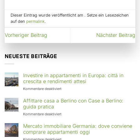
Dieser Eintrag wurde veröffentlicht am . Setze ein Lesezeichen
auf den
permalink
.
Vorheriger Beitrag
Nächster Beitrag
NEUESTE BEITRÄGE
Investire in appartamenti in Europa: città in
crescita e rendimenti attesi
für
Kommentare deaktiviert
Investire
in
Affittare casa a Berlino con Case a Berlino:
appartamenti
guida pratica
in
für
Kommentare deaktiviert
Europa:
Affittare
città
casa
Mercato immobiliare Germania: dove conviene
in
a
comprare appartamenti oggi
crescita
Berlino
e
für
Kommentare deaktiviert