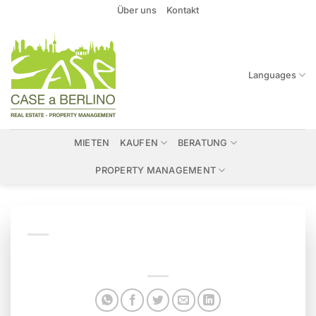
Zum
Über uns
Kontakt
Inhalt
springen
Languages
MIETEN
KAUFEN
BERATUNG
PROPERTY MANAGEMENT