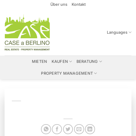
Zum
Über uns
Kontakt
Inhalt
springen
Languages
MIETEN
KAUFEN
BERATUNG
PROPERTY MANAGEMENT