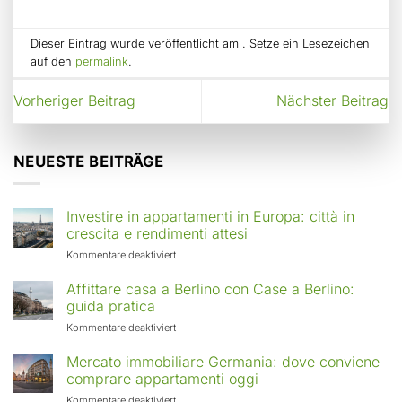
Dieser Eintrag wurde veröffentlicht am . Setze ein Lesezeichen
auf den
permalink
.
Vorheriger Beitrag
Nächster Beitrag
NEUESTE BEITRÄGE
Investire in appartamenti in Europa: città in
crescita e rendimenti attesi
für
Kommentare deaktiviert
Investire
in
Affittare casa a Berlino con Case a Berlino:
appartamenti
guida pratica
in
für
Kommentare deaktiviert
Europa:
Affittare
città
casa
Mercato immobiliare Germania: dove conviene
in
a
comprare appartamenti oggi
crescita
Berlino
e
für
Kommentare deaktiviert