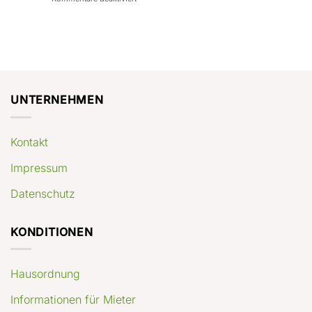
con
rendimenti
Mercato
Case
attesi
immobiliare
a
Germania:
Berlino:
dove
guida
conviene
pratica
comprare
appartamenti
oggi
UNTERNEHMEN
Kontakt
Impressum
Datenschutz
KONDITIONEN
Hausordnung
Informationen für Mieter