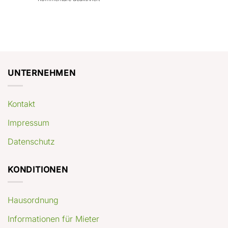
con
rendimenti
Mercato
Case
attesi
immobiliare
a
Germania:
Berlino:
dove
guida
conviene
pratica
comprare
appartamenti
oggi
UNTERNEHMEN
Kontakt
Impressum
Datenschutz
KONDITIONEN
Hausordnung
Informationen für Mieter