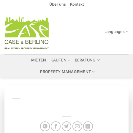
Zum
Über uns
Kontakt
Inhalt
springen
Languages
MIETEN
KAUFEN
BERATUNG
PROPERTY MANAGEMENT