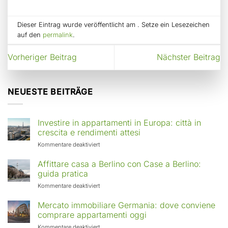
Dieser Eintrag wurde veröffentlicht am . Setze ein Lesezeichen
auf den
permalink
.
Vorheriger Beitrag
Nächster Beitrag
NEUESTE BEITRÄGE
Investire in appartamenti in Europa: città in
crescita e rendimenti attesi
für
Kommentare deaktiviert
Investire
in
Affittare casa a Berlino con Case a Berlino:
appartamenti
guida pratica
in
für
Kommentare deaktiviert
Europa:
Affittare
città
casa
Mercato immobiliare Germania: dove conviene
in
a
comprare appartamenti oggi
crescita
Berlino
e
für
Kommentare deaktiviert