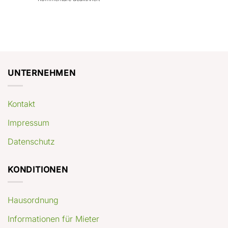
con
rendimenti
Mercato
Case
attesi
immobiliare
a
Germania:
Berlino:
dove
guida
conviene
pratica
comprare
appartamenti
oggi
UNTERNEHMEN
Kontakt
Impressum
Datenschutz
KONDITIONEN
Hausordnung
Informationen für Mieter