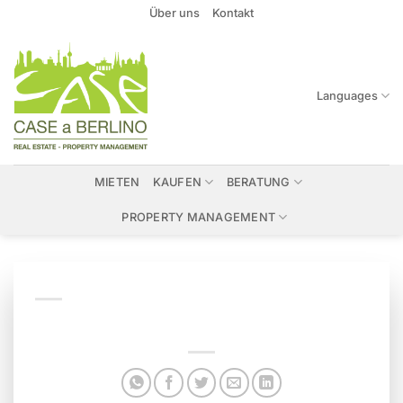
Zum
Über uns
Kontakt
Inhalt
springen
Languages
MIETEN
KAUFEN
BERATUNG
PROPERTY MANAGEMENT