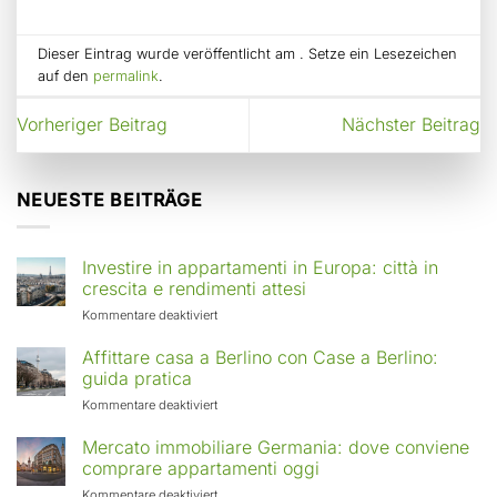
Dieser Eintrag wurde veröffentlicht am . Setze ein Lesezeichen
auf den
permalink
.
Vorheriger Beitrag
Nächster Beitrag
NEUESTE BEITRÄGE
Investire in appartamenti in Europa: città in
crescita e rendimenti attesi
für
Kommentare deaktiviert
Investire
in
Affittare casa a Berlino con Case a Berlino:
appartamenti
guida pratica
in
für
Kommentare deaktiviert
Europa:
Affittare
città
casa
Mercato immobiliare Germania: dove conviene
in
a
comprare appartamenti oggi
crescita
Berlino
e
für
Kommentare deaktiviert