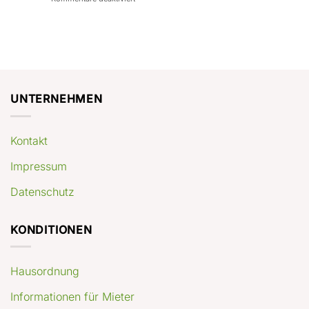
con
rendimenti
Mercato
Case
attesi
immobiliare
a
Germania:
Berlino:
dove
guida
conviene
pratica
comprare
appartamenti
oggi
UNTERNEHMEN
Kontakt
Impressum
Datenschutz
KONDITIONEN
Hausordnung
Informationen für Mieter