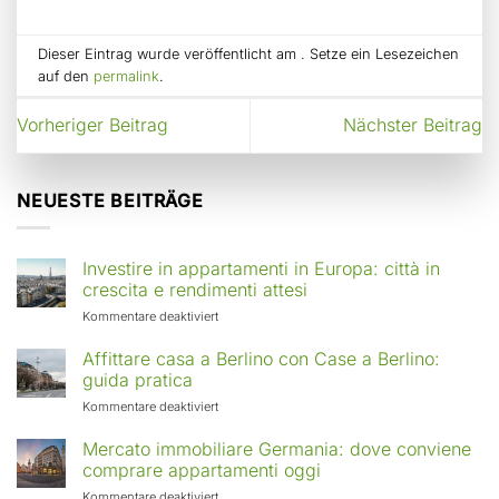
Dieser Eintrag wurde veröffentlicht am . Setze ein Lesezeichen
auf den
permalink
.
Vorheriger Beitrag
Nächster Beitrag
NEUESTE BEITRÄGE
Investire in appartamenti in Europa: città in
crescita e rendimenti attesi
für
Kommentare deaktiviert
Investire
in
Affittare casa a Berlino con Case a Berlino:
appartamenti
guida pratica
in
für
Kommentare deaktiviert
Europa:
Affittare
città
casa
Mercato immobiliare Germania: dove conviene
in
a
comprare appartamenti oggi
crescita
Berlino
e
für
Kommentare deaktiviert