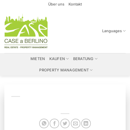
Zum
Über uns
Kontakt
Inhalt
springen
Languages
MIETEN
KAUFEN
BERATUNG
PROPERTY MANAGEMENT