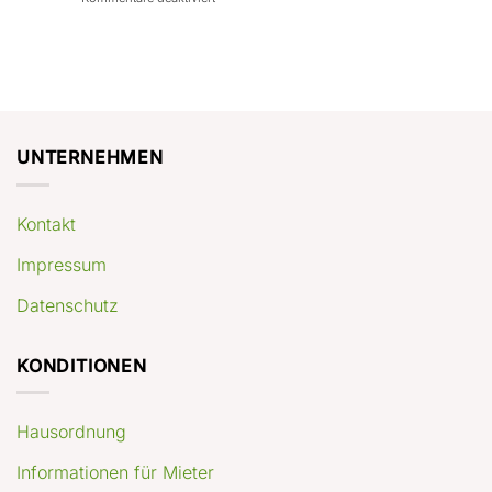
con
rendimenti
Mercato
Case
attesi
immobiliare
a
Germania:
Berlino:
dove
guida
conviene
pratica
comprare
appartamenti
oggi
UNTERNEHMEN
Kontakt
Impressum
Datenschutz
KONDITIONEN
Hausordnung
Informationen für Mieter