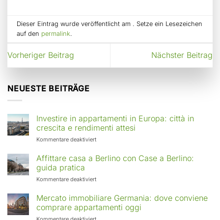
Dieser Eintrag wurde veröffentlicht am . Setze ein Lesezeichen
auf den
permalink
.
Vorheriger Beitrag
Nächster Beitrag
NEUESTE BEITRÄGE
Investire in appartamenti in Europa: città in
crescita e rendimenti attesi
für
Kommentare deaktiviert
Investire
in
Affittare casa a Berlino con Case a Berlino:
appartamenti
guida pratica
in
für
Kommentare deaktiviert
Europa:
Affittare
città
casa
Mercato immobiliare Germania: dove conviene
in
a
comprare appartamenti oggi
crescita
Berlino
e
für
Kommentare deaktiviert