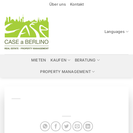
Zum
Über uns
Kontakt
Inhalt
springen
Languages
MIETEN
KAUFEN
BERATUNG
PROPERTY MANAGEMENT