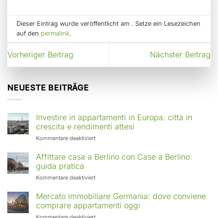
Dieser Eintrag wurde veröffentlicht am . Setze ein Lesezeichen
auf den
permalink
.
Vorheriger Beitrag
Nächster Beitrag
NEUESTE BEITRÄGE
Investire in appartamenti in Europa: città in
crescita e rendimenti attesi
für
Kommentare deaktiviert
Investire
in
Affittare casa a Berlino con Case a Berlino:
appartamenti
guida pratica
in
für
Kommentare deaktiviert
Europa:
Affittare
città
casa
Mercato immobiliare Germania: dove conviene
in
a
comprare appartamenti oggi
crescita
Berlino
e
für
Kommentare deaktiviert