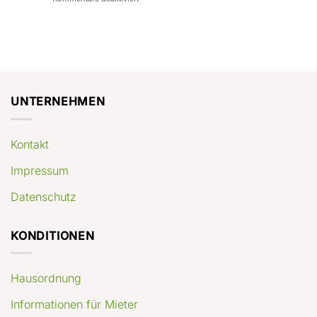
con
rendimenti
Mercato
Case
attesi
immobiliare
a
Germania:
Berlino:
dove
guida
conviene
pratica
comprare
appartamenti
oggi
UNTERNEHMEN
Kontakt
Impressum
Datenschutz
KONDITIONEN
Hausordnung
Informationen für Mieter