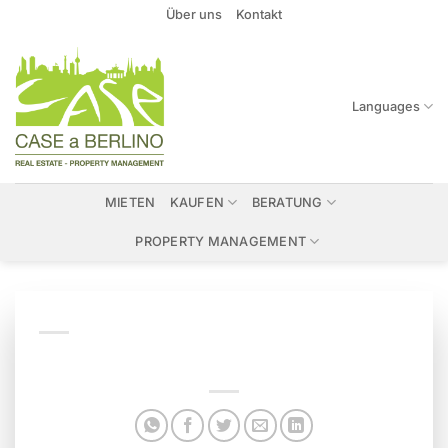
Zum
Über uns
Kontakt
Inhalt
springen
Languages
MIETEN
KAUFEN
BERATUNG
PROPERTY MANAGEMENT