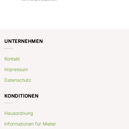
con
rendimenti
Mercato
Case
attesi
immobiliare
a
Germania:
Berlino:
dove
guida
conviene
pratica
comprare
appartamenti
oggi
UNTERNEHMEN
Kontakt
Impressum
Datenschutz
KONDITIONEN
Hausordnung
Informationen für Mieter