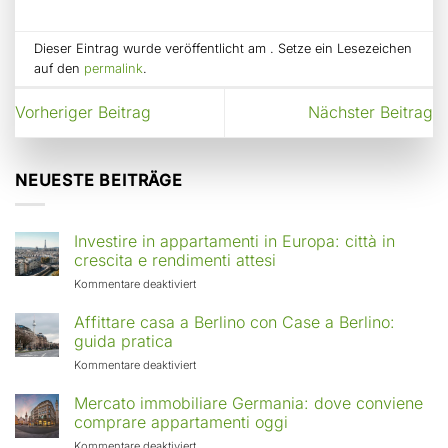
Dieser Eintrag wurde veröffentlicht am . Setze ein Lesezeichen
auf den
permalink
.
Vorheriger Beitrag
Nächster Beitrag
NEUESTE BEITRÄGE
Investire in appartamenti in Europa: città in
crescita e rendimenti attesi
für
Kommentare deaktiviert
Investire
in
Affittare casa a Berlino con Case a Berlino:
appartamenti
guida pratica
in
für
Kommentare deaktiviert
Europa:
Affittare
città
casa
Mercato immobiliare Germania: dove conviene
in
a
comprare appartamenti oggi
crescita
Berlino
e
für
Kommentare deaktiviert