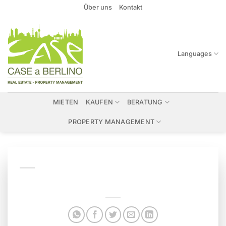
Zum
Über uns
Kontakt
Inhalt
springen
Languages
MIETEN
KAUFEN
BERATUNG
PROPERTY MANAGEMENT