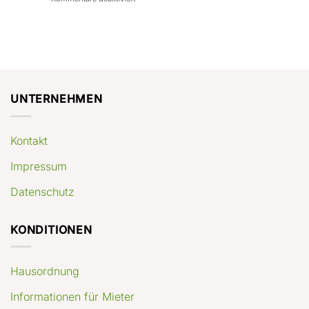
con
rendimenti
Mercato
Case
attesi
immobiliare
a
Germania:
Berlino:
dove
guida
conviene
pratica
comprare
appartamenti
oggi
UNTERNEHMEN
Kontakt
Impressum
Datenschutz
KONDITIONEN
Hausordnung
Informationen für Mieter