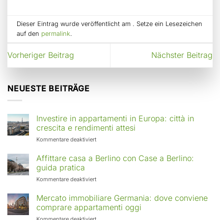
Dieser Eintrag wurde veröffentlicht am . Setze ein Lesezeichen
auf den
permalink
.
Vorheriger Beitrag
Nächster Beitrag
NEUESTE BEITRÄGE
Investire in appartamenti in Europa: città in
crescita e rendimenti attesi
für
Kommentare deaktiviert
Investire
in
Affittare casa a Berlino con Case a Berlino:
appartamenti
guida pratica
in
für
Kommentare deaktiviert
Europa:
Affittare
città
casa
Mercato immobiliare Germania: dove conviene
in
a
comprare appartamenti oggi
crescita
Berlino
e
für
Kommentare deaktiviert