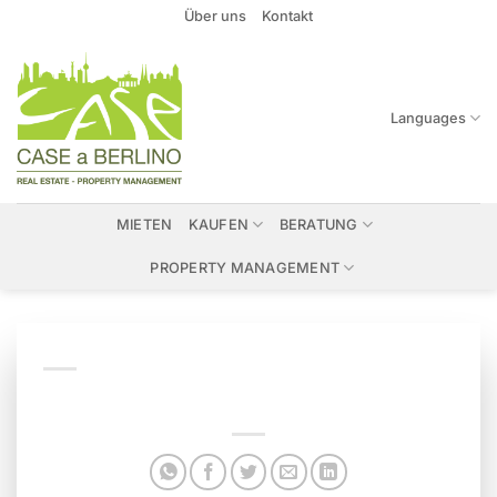
Zum
Über uns
Kontakt
Inhalt
springen
Languages
MIETEN
KAUFEN
BERATUNG
PROPERTY MANAGEMENT